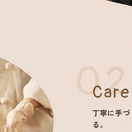
02
Care
丁寧に手づ
る。