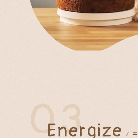
03
Energize
エ